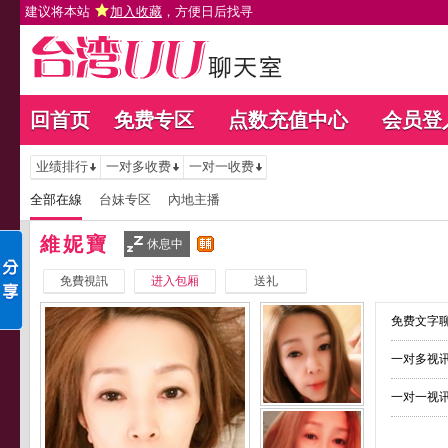
建议将本站
加入收藏
，方便日后找寻
回首页
免费专区
点数充值中心
会员登
业绩排行
一对多收费
一对一收费
全部在線
台妹专区
內地主播
維妮寶
休息中
免費視訊
进入包厢
送礼
免费文字聊
一对多视讯
一对一视讯